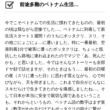
前途多難のベトナム生活…
今でこそベトナムでの生活に慣れてきたものの、最初
の頃は我ながら悲惨でした…。ベトナムに到着して新
生活スタート１週間！のうちにボッタクリ、スリ、そ
の他ごにょごにょ…に遭いました。特に一番最初、空
港到着1分で被害に遭ったボッタクリは、ちょっと抵
抗したら路地に連れ込まれたのでマジで「あ、死んだ
かも」と思いました。今ではそんなストーリーも全部
ドヤ顔で話せますが、そのときはもう…、最初の日曜
の夜（スリに遭った日）に思わず震えながら、心で叫
びながら、天を仰ぎました。これまで自分がどんなに
スキだらけで生きてきたのかを痛感しましたね…。そ
して日本が本当に安全で親切な国であるということ
も。それからというもの、ベトナム語の数字はまず覚
え（数字がわかるだけでもボッタクリの抑止に繋が