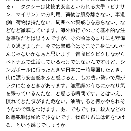
る）、タクシーは比較的安全といわれる大手（ビナサ
ン、マイリン）のみ利用、荷物は肌身離さない、車道
側に荷物は持たない、周囲への警戒心を怠らない、な
どなど徹底しています。海外旅行でのごく基本的な注
意事項だとは思うんですが、その頃はあまりにも守備
力０過ぎました。今では警戒心はそこそこ身についた
んじゃないかなぁと思います。普段ビクビクしながら
ベトナムで生活しているわけではないんですけど、シ
ンガポールに行ったときや日本に一時帰国したとき、
街に漂う安全感をふと感じると、もの凄い勢いで肩が
ラクになるときがあります。無意識のうちにかなり気
を張っているんだな、と感じる瞬間です。とはいえ、
慣れてきた頃がまた危ない。油断すると何かやられそ
うなので気をつけます。あ、でもですね、殺人などの
凶悪犯罪は極めて少ないです。物盗り系には気をつけ
る、という感じでしょうか。