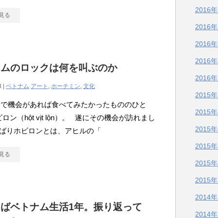
2016
見る
2016
2016
2016
ナムのロックは何を叫ぶのか
2016
3 |
ベトナム
アート
,
ホーチミン
,
文化
2015
ムで機会があれば食べてみたかったもののひと
2015
ロン（hột vịt lộn）。 遂にその機会が訪れまし
2015
ずばりホビロンとは、アヒルの「
2015
見る
2015
2015
2014
ばベトナム生活1年。振り返って
2014