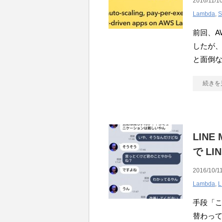
2016/11/10
Lambda
,
S
前回、AW
したが、
と面倒な
続きを
LINE 
で LI
2016/10/11
Lambda
,
L
手段「こ
替わってる