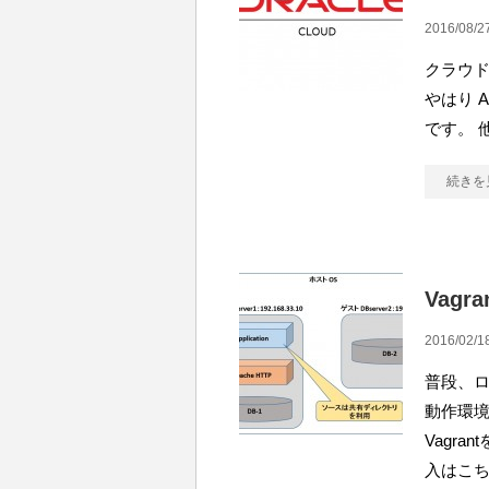
2016/08/2
クラウド
やはり Am
です。 他に
続きを
Vag
2016/02/1
普段、ロ
動作環
Vagr
入はこち