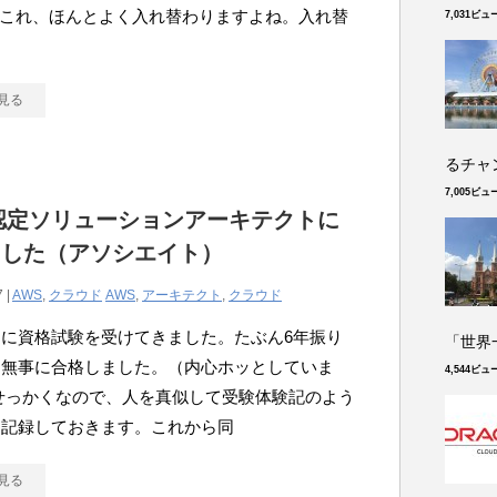
日 これ、ほんとよく入れ替わりますよね。入れ替
7,031ビュ
く
見る
るチャン
7,005ビュ
認定ソリューションアーキテクトに
ました（アソシエイト）
 |
AWS
,
クラウド
AWS
,
アーキテクト
,
クラウド
に資格試験を受けてきました。たぶん6年振り
「世界
。無事に合格しました。（内心ホッとしていま
4,544ビュ
せっかくなので、人を真似して受験体験記のよう
を記録しておきます。これから同
見る