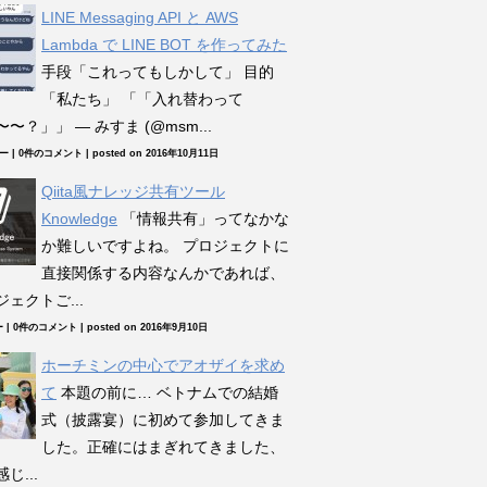
LINE Messaging API と AWS
Lambda で LINE BOT を作ってみた
手段「これってもしかして」 目的
「私たち」 「「入れ替わって
〜？」」 — みすま (@msm...
ュー
|
0件のコメント
|
posted on 2016年10月11日
Qiita風ナレッジ共有ツール
Knowledge
「情報共有」ってなかな
か難しいですよね。 プロジェクトに
直接関係する内容なんかであれば、
ェクトご...
ー
|
0件のコメント
|
posted on 2016年9月10日
ホーチミンの中心でアオザイを求め
て
本題の前に… ベトナムでの結婚
式（披露宴）に初めて参加してきま
した。正確にはまぎれてきました、
じ...