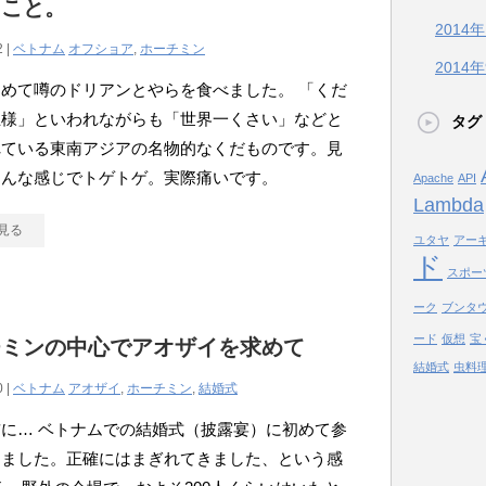
ること。
2014
2 |
ベトナム
オフショア
,
ホーチミン
2014
めて噂のドリアンとやらを食べました。 「くだ
王様」といわれながらも「世界一くさい」などと
タグ
れている東南アジアの名物的なくだものです。見
こんな感じでトゲトゲ。実際痛いです。
Apache
API
Lambda
見る
ユタヤ
アー
ド
スポー
ーク
ブンタ
ード
仮想
宝
チミンの中心でアオザイを求めて
結婚式
虫料
0 |
ベトナム
アオザイ
,
ホーチミン
,
結婚式
に… ベトナムでの結婚式（披露宴）に初めて参
きました。正確にはまぎれてきました、という感