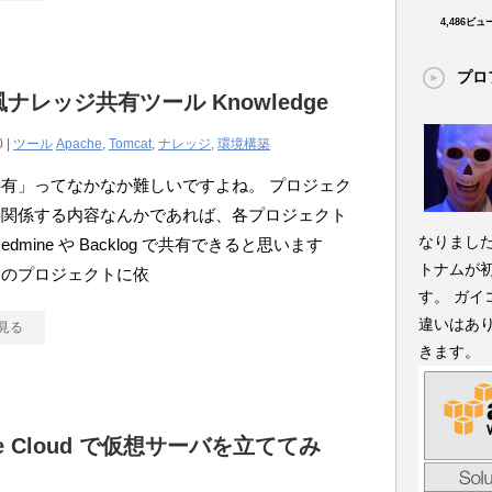
4,486ビュ
プロ
a風ナレッジ共有ツール Knowledge
0 |
ツール
Apache
,
Tomcat
,
ナレッジ
,
環境構築
有」ってなかなか難しいですよね。 プロジェク
接関係する内容なんかであれば、各プロジェクト
なりました
edmine や Backlog で共有できると思います
トナムが
定のプロジェクトに依
す。 ガ
違いはあ
見る
きます。
le Cloud で仮想サーバを立ててみ