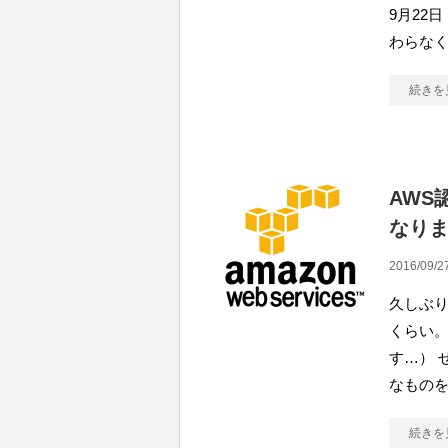
9月22
わらな
続きを
AWS
なり
2016/09/27
久しぶり
くらい
す…） 
なもの
続きを