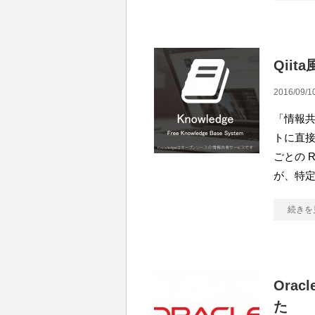
Qiit
2016/09/1
「情報共
トに直
ごとの R
が、特
続きを
Orac
た