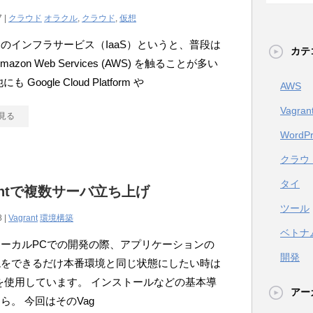
7 |
クラウド
オラクル
,
クラウド
,
仮想
のインフラサービス（IaaS）というと、普段は
カテ
azon Web Services (AWS) を触ることが多い
も Google Cloud Platform や
AWS
Vagran
見る
WordPr
クラウ
タイ
rantで複数サーバ立ち上げ
ツール
8 |
Vagrant
環境構築
ベトナ
ーカルPCでの開発の際、アプリケーションの
開発
境をできるだけ本番環境と同じ状態にしたい時は
antを使用しています。 インストールなどの基本導
アー
ら。 今回はそのVag