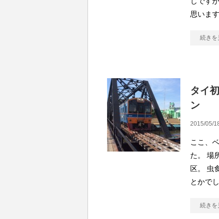
じですが
思います
続きを
タイ初
ン
2015/05/1
ここ、
た。 場
区。 虫
とかでし
続きを