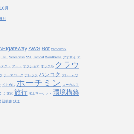
年10月
年9月
APIgateway
AWS
Bot
framework
LINE
Serverless
SSL
Tomcat
WordPress
アオザイ
ア
クラウ
キテクト
アート
オフショア
オラクル
バンコク
ツ
テーマパーク
ナレッジ
フレームワ
ホーチミン
ウ
ベトめし
ローカルフ
旅行
環境構築
くじ
文化
水上マーケット
理
証明書
鉄道