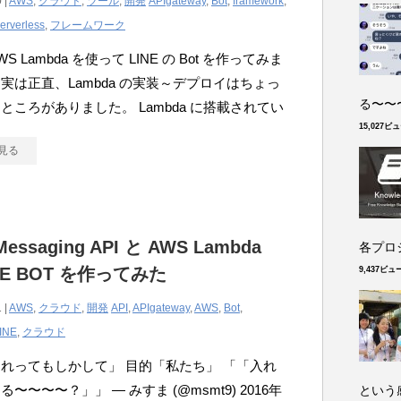
 |
AWS
,
クラウド
,
ツール
,
開発
APIgateway
,
Bot
,
framework
,
erverless
,
フレームワーク
S Lambda を使って LINE の Bot を作ってみま
実は正直、Lambda の実装～デプロイはちょっ
る〜〜〜
ところがありました。 Lambda に搭載されてい
15,027ビ
見る
Messaging API と AWS Lambda
各プロジ
NE BOT を作ってみた
9,437ビュ
 |
AWS
,
クラウド
,
開発
API
,
APIgateway
,
AWS
,
Bot
,
INE
,
クラウド
れってもしかして」 目的「私たち」 「「入れ
〜〜〜〜？」」 — みすま (@msmt9) 2016年
という感