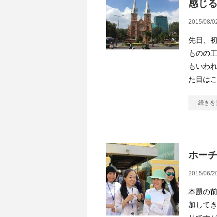
感じ
2015/08/0
先日、初
ものの
もいわ
た目は
続きを
ホー
2015/06/2
本題の前
加して