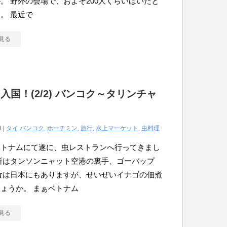
。 野外の会場で、およそ200人くらいはいたと
。 最近で
見る
入国！(2/2) バンコク～タリンチャ
8 |
タイ
バンコク
,
ホーチミン
,
旅行
,
水上マーケット
,
虫料理
ベトナムにて遂に、虫レストランへ行ってきまし
所はタンソンニャット空港の裏手、ゴーバップ
食は日本にもありますが、せいぜいイナゴの佃煮
ょうか。 まぁベトナム
見る