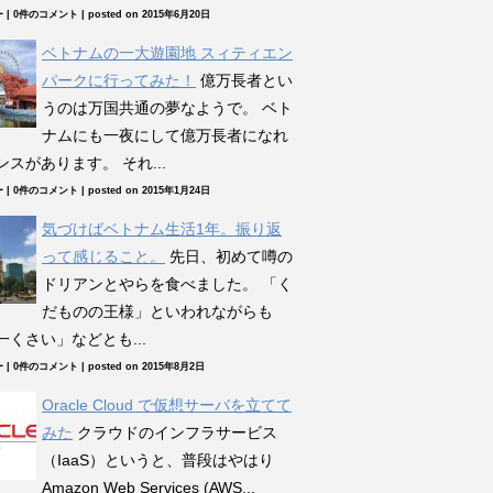
ー
|
0件のコメント
|
posted on 2015年6月20日
ベトナムの一大遊園地 スィティエン
パークに行ってみた！
億万長者とい
うのは万国共通の夢なようで。 ベト
ナムにも一夜にして億万長者になれ
スがあります。 それ...
ー
|
0件のコメント
|
posted on 2015年1月24日
気づけばベトナム生活1年。振り返
って感じること。
先日、初めて噂の
ドリアンとやらを食べました。 「く
だものの王様」といわれながらも
一くさい」などとも...
ー
|
0件のコメント
|
posted on 2015年8月2日
Oracle Cloud で仮想サーバを立てて
みた
クラウドのインフラサービス
（IaaS）というと、普段はやはり
Amazon Web Services (AWS...