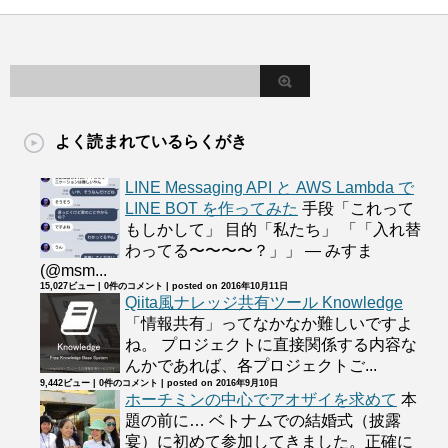
よく読まれているらくがき
LINE Messaging API と AWS Lambda で
LINE BOT を作ってみた
手段「これって
もしかして」 目的「私たち」 「「入れ替
わってる〜〜〜〜？」」 — みすま
(@msm...
15,027ビュー
|
0件のコメント
|
posted on 2016年10月11日
Qiita風ナレッジ共有ツール Knowledge
「情報共有」ってなかなか難しいですよ
ね。 プロジェクトに直接関係する内容な
んかであれば、各プロジェクトご...
9,442ビュー
|
0件のコメント
|
posted on 2016年9月10日
ホーチミンの中心でアオザイを求めて
本
題の前に… ベトナムでの結婚式（披露
宴）に初めて参加してきました。正確に