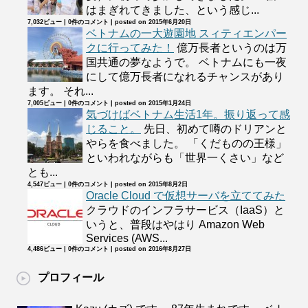
はまぎれてきました、という感じ...
7,032ビュー
|
0件のコメント
|
posted on 2015年6月20日
ベトナムの一大遊園地 スィティエンパー
クに行ってみた！
億万長者というのは万
国共通の夢なようで。 ベトナムにも一夜
にして億万長者になれるチャンスがあり
ます。 それ...
7,005ビュー
|
0件のコメント
|
posted on 2015年1月24日
気づけばベトナム生活1年。振り返って感
じること。
先日、初めて噂のドリアンと
やらを食べました。 「くだものの王様」
といわれながらも「世界一くさい」など
とも...
4,547ビュー
|
0件のコメント
|
posted on 2015年8月2日
Oracle Cloud で仮想サーバを立ててみた
クラウドのインフラサービス（IaaS）と
いうと、普段はやはり Amazon Web
Services (AWS...
4,486ビュー
|
0件のコメント
|
posted on 2016年8月27日
プロフィール