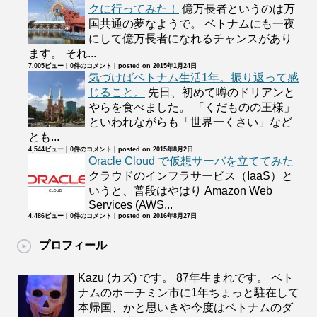
クに行ってみた！
億万長者というのは万
国共通の夢なようで。 ベトナムにも一夜
にして億万長者になれるチャンスがあり
ます。 それ...
7,005ビュー
|
0件のコメント
|
posted on 2015年1月24日
気づけばベトナム生活1年。振り返って感
じること。
先日、初めて噂のドリアンと
やらを食べました。 「くだものの王様」
といわれながらも「世界一くさい」など
とも...
4,544ビュー
|
0件のコメント
|
posted on 2015年8月2日
Oracle Cloud で仮想サーバを立ててみた
クラウドのインフラサービス（IaaS）と
いうと、普段はやはり Amazon Web
Services (AWS...
4,486ビュー
|
0件のコメント
|
posted on 2016年8月27日
プロフィール
Kazu (カズ) です。 87年生まれです。 ベト
ナムのホーチミン市に1年ちょっと駐在して
本帰国、かと思いきや今度はベトナムのダ