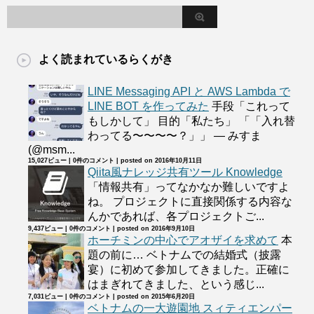
よく読まれているらくがき
LINE Messaging API と AWS Lambda で
LINE BOT を作ってみた
手段「これって
もしかして」 目的「私たち」 「「入れ替
わってる〜〜〜〜？」」 — みすま
(@msm...
15,027ビュー
|
0件のコメント
|
posted on 2016年10月11日
Qiita風ナレッジ共有ツール Knowledge
「情報共有」ってなかなか難しいですよ
ね。 プロジェクトに直接関係する内容な
んかであれば、各プロジェクトご...
9,437ビュー
|
0件のコメント
|
posted on 2016年9月10日
ホーチミンの中心でアオザイを求めて
本
題の前に… ベトナムでの結婚式（披露
宴）に初めて参加してきました。正確に
はまぎれてきました、という感じ...
7,031ビュー
|
0件のコメント
|
posted on 2015年6月20日
ベトナムの一大遊園地 スィティエンパー