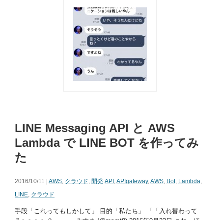
LINE Messaging API と AWS
Lambda で LINE BOT を作ってみ
た
2016/10/11 |
AWS
,
クラウド
,
開発
API
,
APIgateway
,
AWS
,
Bot
,
Lambda
,
LINE
,
クラウド
手段「これってもしかして」 目的「私たち」 「「入れ替わって