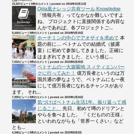
15,027ビュー
|
0件のコメント
|
posted on 2016年10月11日
Qiita風ナレッジ共有ツール Knowledge
「情報共有」ってなかなか難しいですよ
ね。 プロジェクトに直接関係する内容な
んかであれば、各プロジェクトご...
9,440ビュー
|
0件のコメント
|
posted on 2016年9月10日
ホーチミンの中心でアオザイを求めて
本
題の前に… ベトナムでの結婚式（披露
宴）に初めて参加してきました。正確に
はまぎれてきました、という感じ...
7,032ビュー
|
0件のコメント
|
posted on 2015年6月20日
ベトナムの一大遊園地 スィティエンパー
クに行ってみた！
億万長者というのは万
国共通の夢なようで。 ベトナムにも一夜
にして億万長者になれるチャンスがあり
ます。 それ...
7,005ビュー
|
0件のコメント
|
posted on 2015年1月24日
気づけばベトナム生活1年。振り返って感
じること。
先日、初めて噂のドリアンと
やらを食べました。 「くだものの王様」
といわれながらも「世界一くさい」など
とも...
4,546ビュー
|
0件のコメント
|
posted on 2015年8月2日