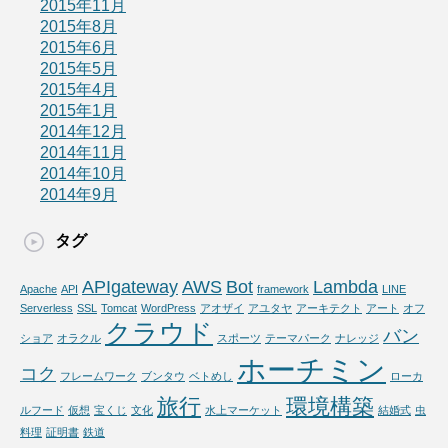
2015年11月
2015年8月
2015年6月
2015年5月
2015年4月
2015年1月
2014年12月
2014年11月
2014年10月
2014年9月
タグ
APIgateway
AWS
Bot
Lambda
Apache
API
framework
LINE
Serverless
SSL
Tomcat
WordPress
アオザイ
アユタヤ
アーキテクト
アート
オフ
クラウド
バン
ショア
オラクル
スポーツ
テーマパーク
ナレッジ
ホーチミン
コク
フレームワーク
ブンタウ
ベトめし
ローカ
旅行
環境構築
ルフード
仮想
宝くじ
文化
水上マーケット
結婚式
虫
料理
証明書
鉄道